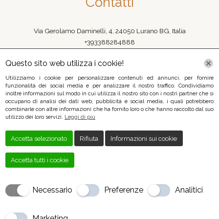
Contatti
Via Gerolamo Daminelli, 4, 24050 Lurano BG, Italia
+393388284888
035800043
Questo sito web utilizza i cookie!
baritaliasrl@libero.it
P.Iva: 02911280168
Utilizziamo i cookie per personalizzare contenuti ed annunci, per fornire
funzionalità dei social media e per analizzare il nostro traffico. Condividiamo
Cookie Policy
|
Privacy Policy
inoltre informazioni sul modo in cui utilizza il nostro sito con i nostri partner che si
occupano di analisi dei dati web, pubblicità e social media, i quali potrebbero
combinarle con altre informazioni che ha fornito loro o che hanno raccolto dal suo
utilizzo dei loro servizi.
Leggi di più
Creato da
Local Web – Agenzia Web Marketing Milano
Copyrights ©
Accetta selezionato
Rifiuta
Informazioni sui cookie
2023 Il Pirata
Accetta tutti i cookie
| Tutti i diritti riservati.
Necessario
Preferenze
Analitici
Marketing