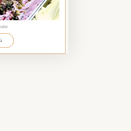
nale
ù